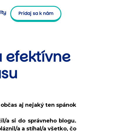
ity
Pridaj sa k nám
 efektívne
asu
 občas aj nejaký ten spánok
čil/a si do správneho blogu.
áznil/a a stíhal/a všetko, čo