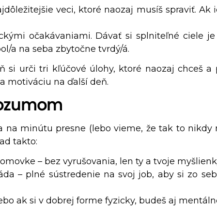
jdôležitejšie veci, ktoré naozaj musíš spraviť. Ak i
ickými očakávaniami. Dávať si splniteľné ciele je
ol/a na seba zbytočne tvrdý/á.
ň si urči tri kľúčové úlohy, ktoré naozaj chceš a
 a motiváciu na ďalší deň.
 rozumom
 na minútu presne (lebo vieme, že tak to nikdy ne
ad takto:
omovke – bez vyrušovania, len ty a tvoje myšlienk
áda – plné sústredenie na svoj job, aby si zo s
ebo ak si v dobrej forme fyzicky, budeš aj mentáln