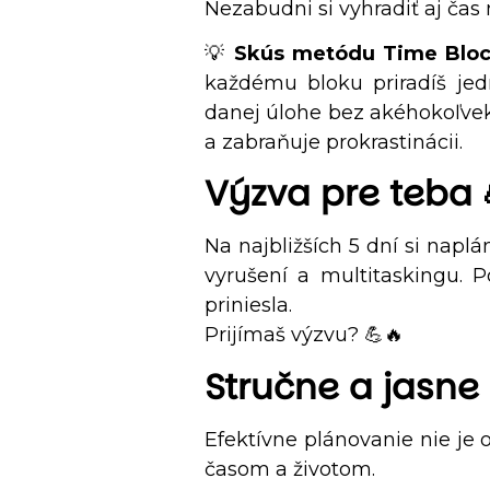
Nezabudni si vyhradiť aj čas 
💡
Skús metódu Time Bloc
každému bloku priradíš jed
danej úlohe bez akéhokoľvek 
a zabraňuje prokrastinácii.
Výzva pre teba 
Na najbližších 5 dní si naplá
vyrušení a multitaskingu. P
priniesla.
Prijímaš výzvu? 💪🔥
Stručne a jasne
Efektívne plánovanie nie je o
časom a životom.