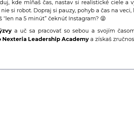
duj, kde míňaš čas, nastav si realistické ciele a
ie si robot. Dopraj si pauzy, pohyb a čas na veci, 
š “len na 5 minút” čeknúť Instagram? 😜
ýzvy
a uč sa pracovať so sebou a svojím časom 
 Nexteria Leadership Academy
a získaš zručnost