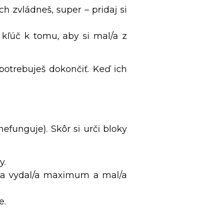
ch zvládneš, super – pridaj si
 kľúč k tomu, aby si mal/a z
 potrebuješ dokončiť. Keď ich
funguje). Skôr si urči bloky
y.
eba vydal/a maximum a mal/a
e.