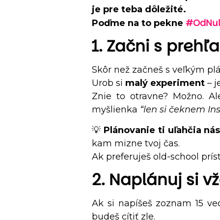
je pre teba dôležité.
#OdNu
Poďme na to pekne
1. Začni s preh
Skôr než začneš s veľkým plán
Urob si
malý experiment
– j
Znie to otravne? Možno. Al
myšlienka
“len si čeknem I
💡
Plánovanie ti uľahčia nás
kam mizne tvoj čas.
Ak preferuješ old-school prí
2. Naplánuj si v
Ak si napíšeš zoznam 15 vec
budeš cítiť zle.