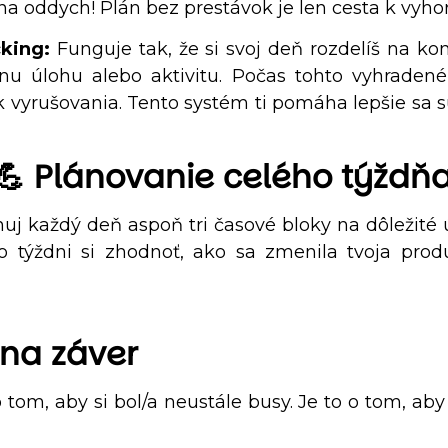
na oddych! Plán bez prestávok je len cesta k vyho
king:
Funguje tak, že si svoj deň rozdelíš na ko
nu úlohu alebo aktivitu. Počas tohto vyhraden
vyrušovania. Tento systém ti pomáha lepšie sa sú
💪 Plánovanie celého týždň
nuj každý deň aspoň tri časové bloky na dôležité ú
o týždni si zhodnoť, ako sa zmenila tvoja prod
 na záver
 tom, aby si bol/a neustále busy. Je to o tom, ab