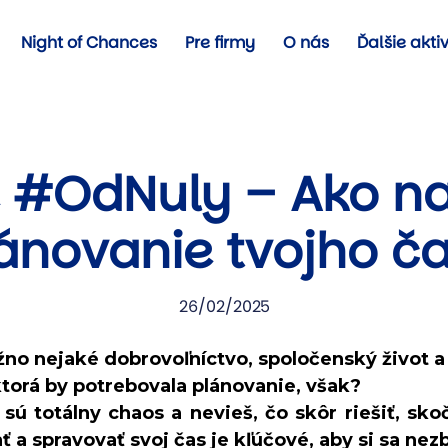
Night of Chances
Pre firmy
O nás
Ďalšie aktiv
#OdNuly – Ako na
ánovanie tvojho č
26/02/2025
ožno nejaké dobrovoľníctvo, spoločenský život a
ktorá by potrebovala plánovanie, však?
sú totálny chaos a nevieš, čo skôr riešiť, sko
 a spravovať svoj čas je kľúčové, aby si sa nezbl