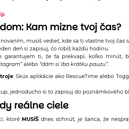
ly
.
ľadom: Kam mizne tvoj čas?
ovaním, musíš vedieť, kde sa ti vlastne tvoj čas s
eden deň si zapisuj, čo robíš každú hodinu.
e garantujem ti, že ťa prekvapí, koľko minút, b
nstagram”
alebo
“dám si iba krátku pauzu”
.
troje
: Skús aplikácie ako RescueTime alebo Toggl,
stup, jednoducho si to zapisuj do poznámkového b
ždy reálne ciele
í, ktoré
MUSÍŠ
dnes stihnúť, je šanca, že nespra