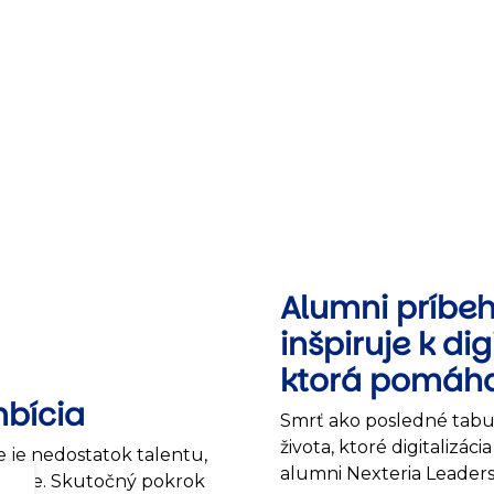
Alumni príbeh
inšpiruje k dig
ktorá pomáha
mbícia
Smrť ako posledné tabu 
života, ktoré digitalizá
e je nedostatok talentu,
alumni Nexteria Leader
meruje. Skutočný pokrok