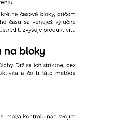
reniu.
nkrétne časové bloky, pričom
ého času sa venuješ výlučne
strediť, zvyšuje produktivitu
a na bloky
lohy. Drž sa ich striktne, bez
uktivita a čo ti táto metóda
y si mal/a kontrolu nad svojím