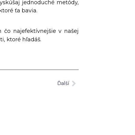
 vyskúšaj jednoduché metódy,
ktoré ťa bavia.
čo najefektívnejšie v našej
i, ktoré hľadáš.
Ďalší