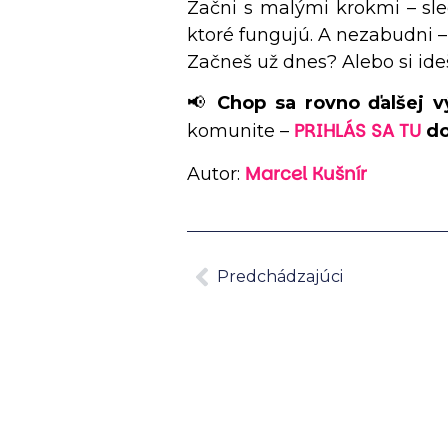
Začni s malými krokmi – sle
ktoré fungujú. A nezabudni – n
Začneš už dnes? Alebo si ide
📢
Chop sa rovno ďalšej v
PRIHLÁS SA TU
komunite –
do
Marcel Kušnír
Autor:
Predchádzajúci