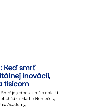
: Keď smrť
itálnej inovácii,
 tisícom
Smrť je jednou z mála oblastí
cia obchádza. Martin Nemeček,
ship Academy,