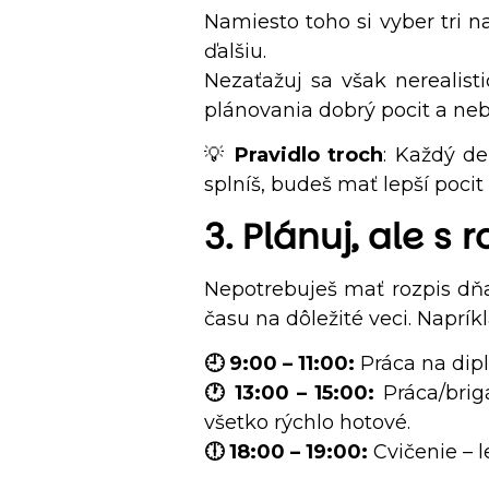
Namiesto toho si vyber tri na
ďalšiu.
Nezaťažuj sa však nerealist
plánovania dobrý pocit a neb
💡
Pravidlo troch
: Každý de
splníš, budeš mať lepší pocit
3. Plánuj, ale s
Nepotrebuješ mať rozpis dňa
času na dôležité veci. Napríkl
🕘 9:00 – 11:00:
Práca na dipl
🕐 13:00 – 15:00:
Práca/brig
všetko rýchlo hotové.
🕕 18:00 – 19:00:
Cvičenie – l