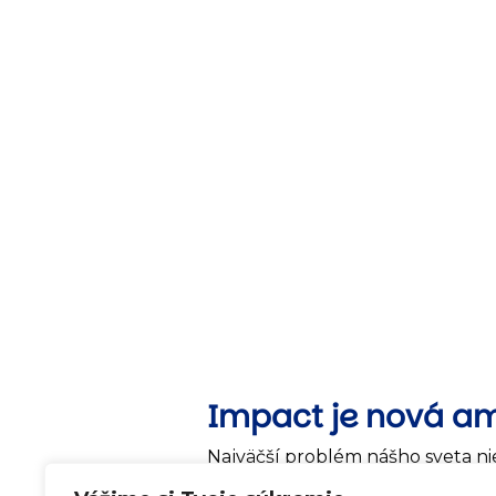
Impact je nová a
Najväčší problém nášho sveta ni
ale to, kam všetok ten talent s