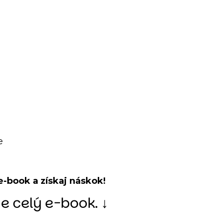
e
e-book a získaj náskok!
 celý e-book. ↓