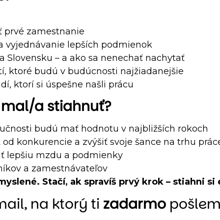
rať prvé zamestnanie
 a vyjednávanie lepších podmienok
na Slovensku – a ako sa nenechať nachytať
í, ktoré budú v budúcnosti najžiadanejšie
í, ktorí si úspešne našli prácu
o mal/a stiahnuť?
zručnosti budú mať hodnotu v najbližších rokoch
iť od konkurencie a zvýšiť svoje šance na trhu prác
nať lepšiu mzdu a podmienky
níkov a zamestnávateľov
lené. Stačí, ak spravíš prvý krok – stiahni si 
il, na ktorý ti
zadarmo
pošleme