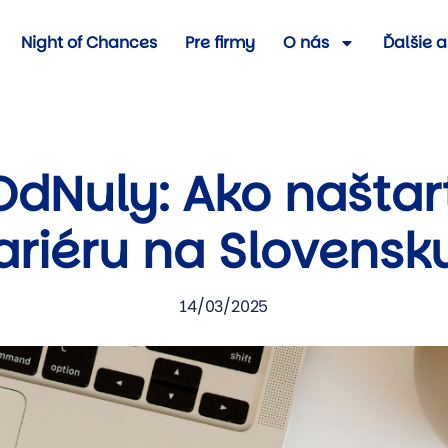
Night of Chances
Pre firmy
O nás
Ďalšie a
dNuly: Ako naštart
ariéru na Slovensk
14/03/2025