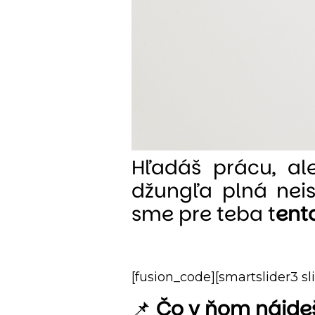
Hľadáš prácu, al
džungľa plná neis
sme pre teba t
ent
[fusion_code][smartslider3 sl
📌
Čo v ňom nájde