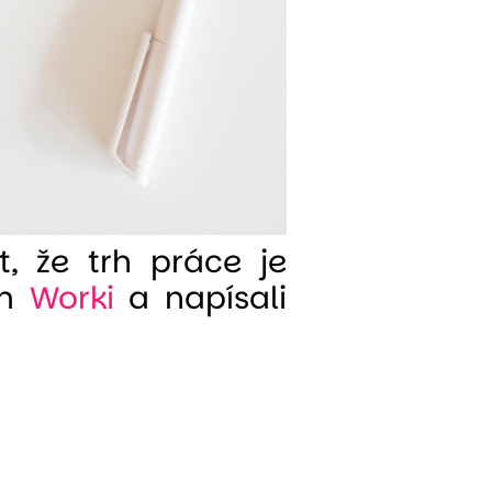
, že trh práce je
om
Worki
a napísali