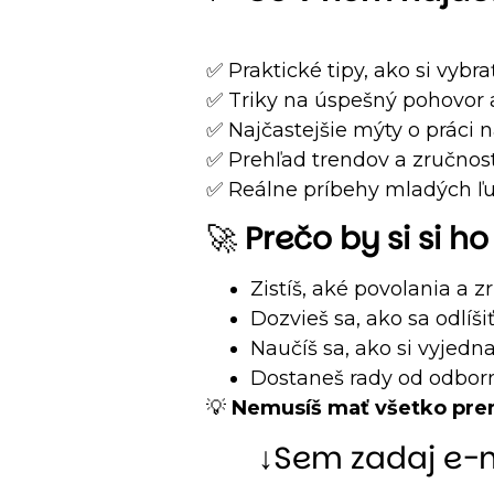
✅ Praktické tipy, ako si vyb
✅ Triky na úspešný pohovor
✅ Najčastejšie mýty o práci 
✅ Prehľad trendov a zručnost
✅ Reálne príbehy mladých ľud
🚀
Prečo by si si h
Zistíš, aké povolania a 
Dozvieš sa, ako sa odlíš
Naučíš sa, ako si vyjed
Dostaneš rady od odbor
💡
Nemusíš mať všetko premys
↓Sem zadaj e-ma