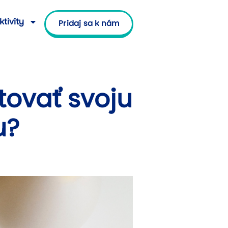
ktivity
Pridaj sa k nám
ovať svoju
u?