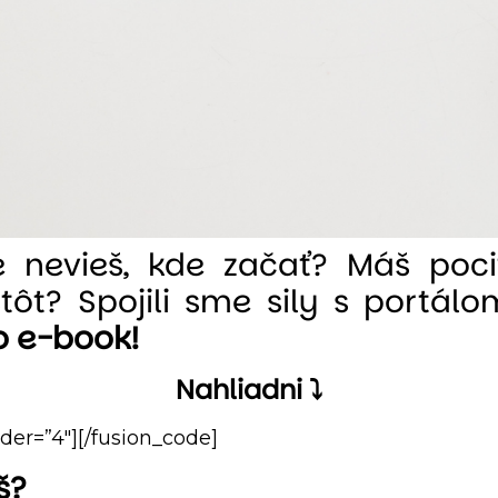
e nevieš, kde začať? Máš pocit
tôt? Spojili sme sily s portál
o e-book!
Nahliadni ⤵
ider=”4″][/fusion_code]
š?