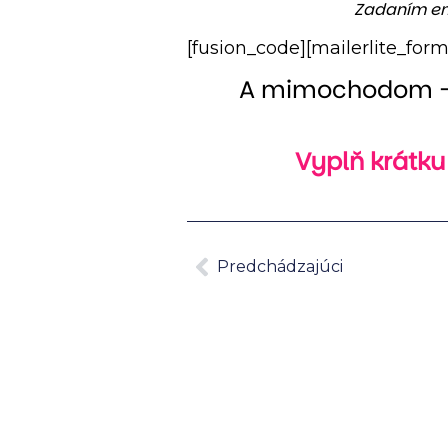
Zadaním em
[fusion_code][mailerlite_for
A mimochodom – 
Vyplň krátku
Predchádzajúci