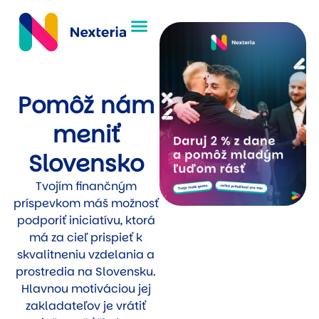
Pomôž nám
meniť
Slovensko
Tvojím finančným
príspevkom máš možnosť
podporiť iniciatívu, ktorá
má za cieľ prispieť k
skvalitneniu vzdelania a
prostredia na Slovensku.
Hlavnou motiváciou jej
zakladateľov je vrátiť