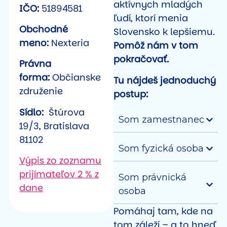
aktívnych mladých
IČO:
51894581
ľudí, ktorí menia
Obchodné
Slovensko k lepšiemu.
meno:
Nexteria
Pomôž nám v tom
pokračovať.
Právna
forma:
Občianske
Tu nájdeš jednoduchý
združenie
postup:
Sídlo:
Štúrova
Som zamestnanec
19/3, Bratislava
81102
Som fyzická osoba
Výpis zo zoznamu
prijímateľov 2 % z
Som právnická
dane
osoba
Pomáhaj tam, kde na
tom záleží – a to hneď